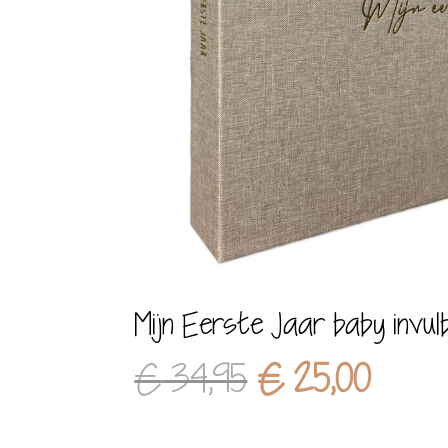
Mijn Eerste Jaar baby invul
Oorspronkelij
Huidi
€
34,95
€
25,00
prijs
prijs
was:
is: