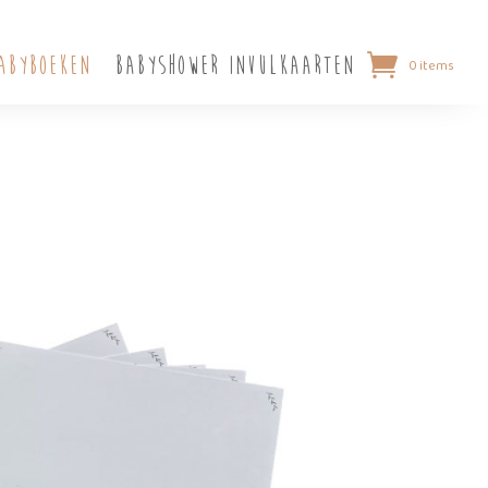
abyboeken
Babyshower invulkaarten
0 items