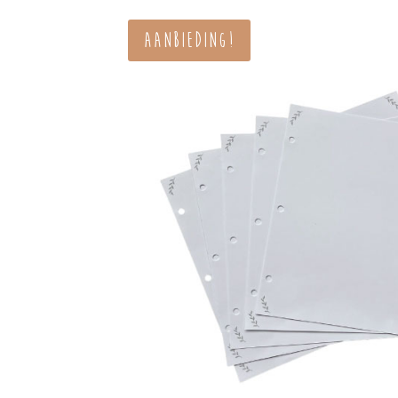
€ 34,95.
€ 25,
Aanbieding!