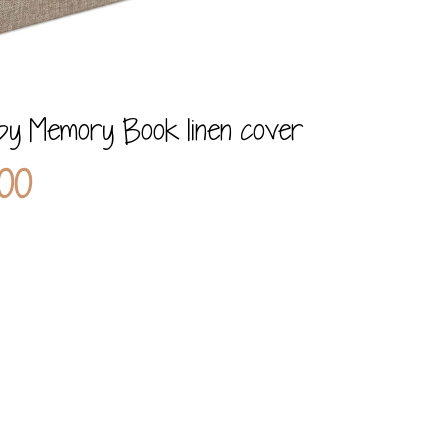
by Memory Book linen cover
ronkelijke
Huidige
00
prijs
is:
95.
€ 25,00.