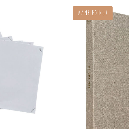
00.
€ 9,95.
Aanbieding!