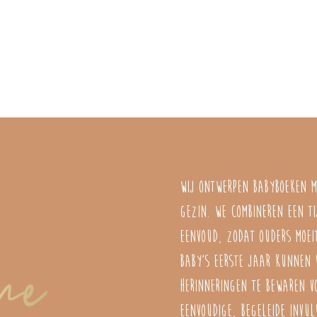
Wij ontwerpen babyboeken m
gezin. We combineren een ti
eenvoud, zodat ouders moei
baby’s eerste jaar kunnen v
herinneringen te bewaren v
eenvoudige, begeleide invul